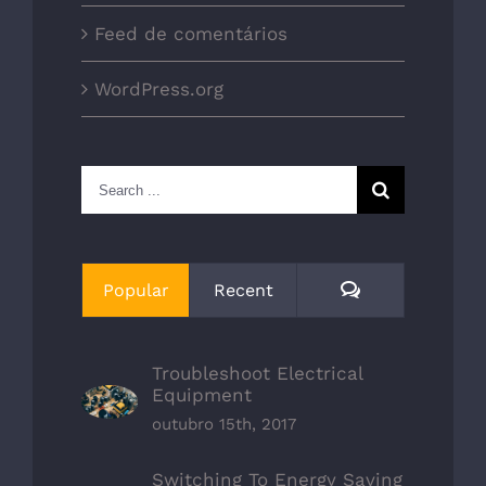
Feed de comentários
WordPress.org
Search
for:
Comments
Popular
Recent
Troubleshoot Electrical
Equipment
outubro 15th, 2017
Switching To Energy Saving